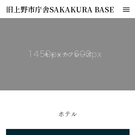
旧上野市庁舎SAKAKURA BASE
キ
ャ
ッ
チ
フ
レ
ー
ズ
ホテル