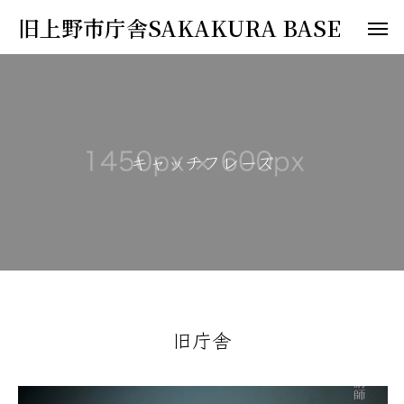
旧上野市庁舎SAKAKURA BASE
キ
ャ
ッ
チ
フ
レ
ー
ズ
旧庁舎